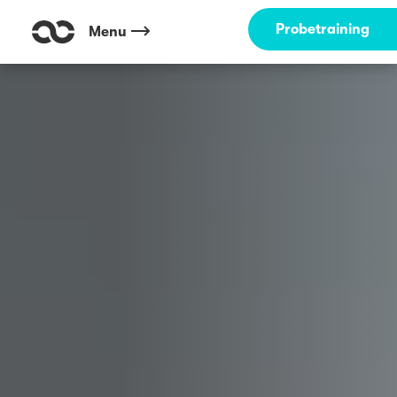
Outdoor Fitness direkt um die Ecke: Sandstrand Wöhrder See Nürnber
Probetraining
Menu