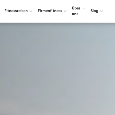
 ☀️
Über
Fitnessreisen
Firmenfitness
Blog
uns