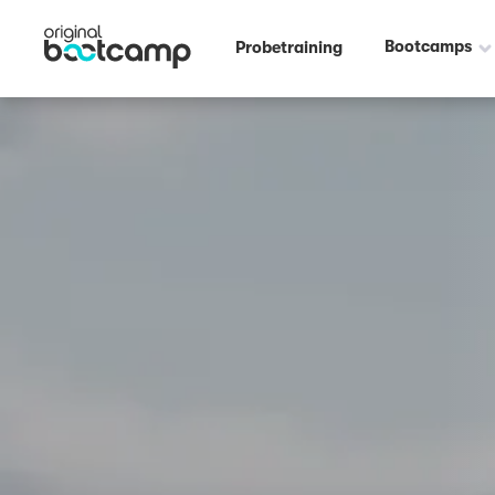
Outdoor Fitness direkt um die Ecke: Ruderclub Neuburg an der Donau
Bootcamps
Probetraining