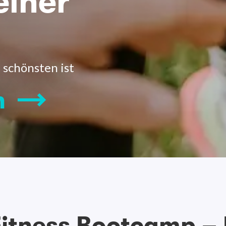
einer
 schönsten ist
n
itness Bootcamp –