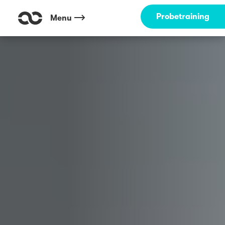
Outdoor Fitness direkt um die Ecke: Rotehornpark - Albinmüller-Tur
Probetraining
Menu