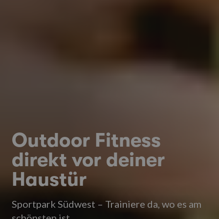
Outdoor Fitness
direkt vor deiner
Haustür
Sportpark Südwest – Trainiere da, wo es am
schönsten ist