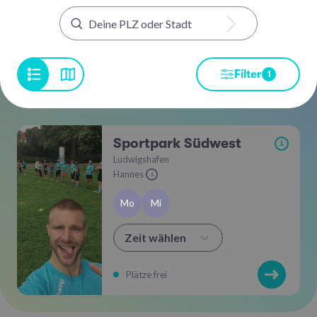
Filter
1
Sportpark Südwest
i
Ludwigshafen
Hannes
i
Mo
Mi
Zeit wählen
Plätze frei