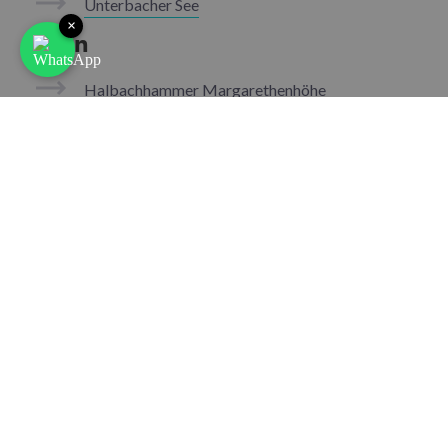
Unterbacher See
×
Essen
Halbachhammer Margarethenhöhe
Krupp Park
Schillerwiese
Winfriedschule Huttrop
Flensburg
Galwik Park
Frankfurt / Rhein-Main
Betramswiese
Europaviertel-Gleisfeldpark
Friedensbrücke