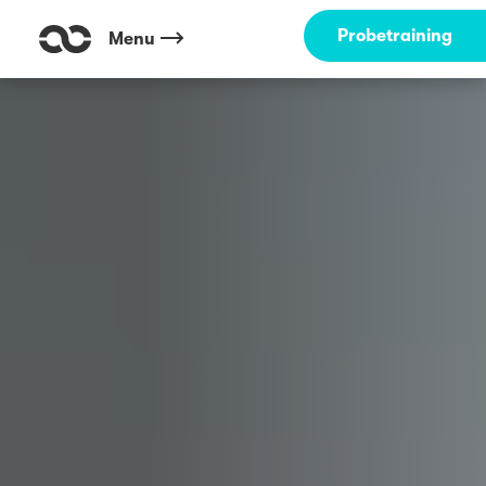
Outdoor Fitness direkt um die Ecke: Lene Voigt Park Leipzig ☀️
Probetraining
Menu