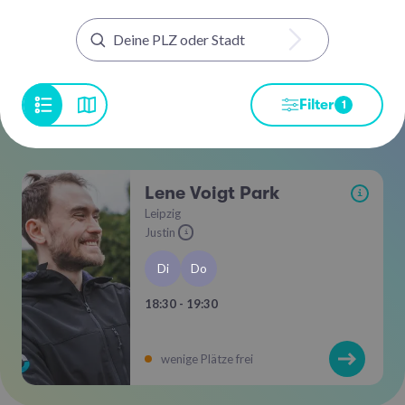
Filter
1
Lene Voigt Park
i
Leipzig
Justin
i
Di
Do
18:30 - 19:30
wenige Plätze frei