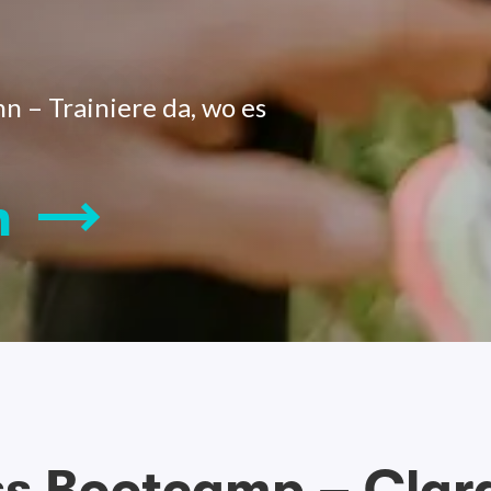
n – Trainiere da, wo es
n
ss Bootcamp – Clara