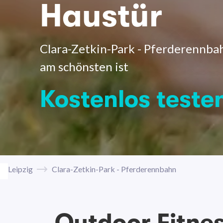
Haustür
Clara-Zetkin-Park - Pferderennbah
am schönsten ist
Kostenlos teste
Leipzig
Clara-Zetkin-Park - Pferderennbahn
Outdoor Fitne