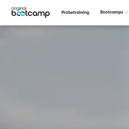
Outdoor Fitness direkt um die Ecke: Clara-Zetkin-Park - Pferderennba
Bootcamps
Probetraining