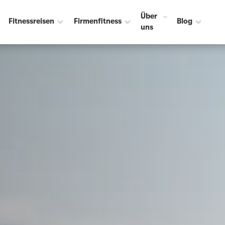
hn Leipzig ☀️
Über
Fitnessreisen
Firmenfitness
Blog
uns