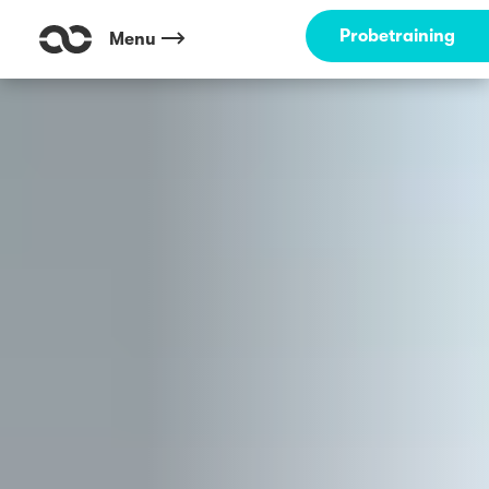
Outdoor Fitness direkt um die Ecke: Rhein Energie Stadion - Vorwies
Probetraining
Menu