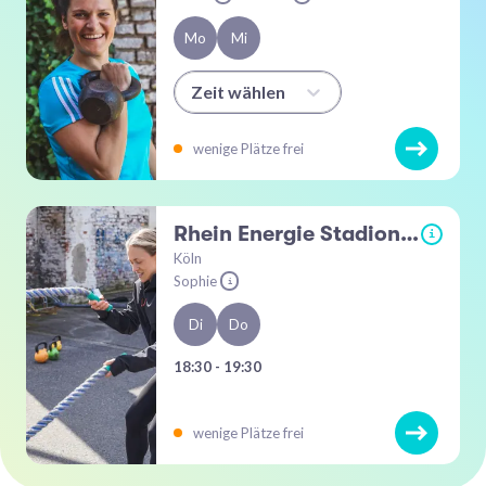
Mo
Mi
Zeit wählen
wenige Plätze frei
Rhein Energie Stadion - Vorwiese
i
Köln
Sophie
i
Di
Do
18:30 - 19:30
wenige Plätze frei