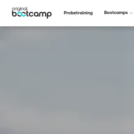
Outdoor Fitness direkt um die Ecke: Nike Court Grüngürtel Köln ☀️
Bootcamps
Probetraining