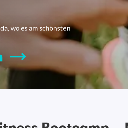
 da, wo es am schönsten
n
itness Bootcamp – 