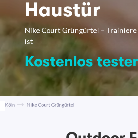
Haustür
Nike Court Grüngürtel – Trainiere
ist
Kostenlos teste
Köln
Nike Court Grüngürtel
Outdoor F