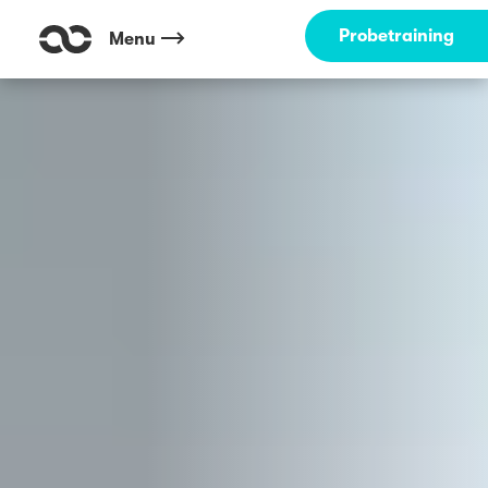
Outdoor Fitness direkt um die Ecke: Fühlinger See Köln ☀️
Probetraining
Menu