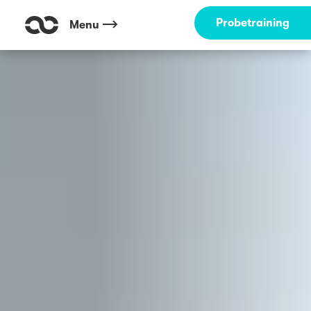
Outdoor Fitness direkt um die Ecke: Fernsehturm Köln ☀️
Probetraining
Menu