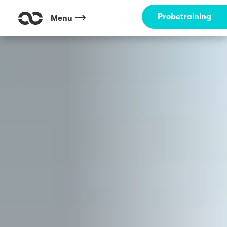
Outdoor Fitness direkt um die Ecke: Dellbrücker Mauspfad Köln ☀️
Probetraining
Menu