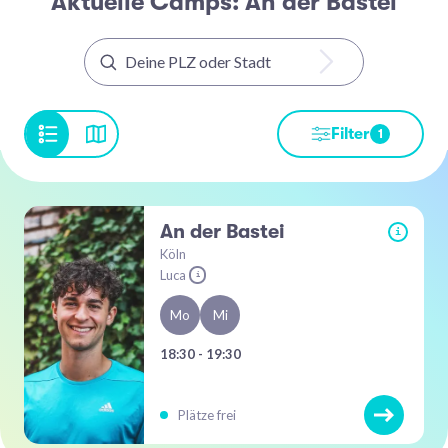
Aktuelle Camps: An der Bastei
Filter
1
An der Bastei
i
Köln
Luca
i
Mo
Mi
18:30 - 19:30
Plätze frei