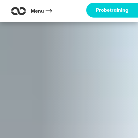
Outdoor Fitness direkt um die Ecke: An der Bastei Köln ☀️
Probetraining
Menu