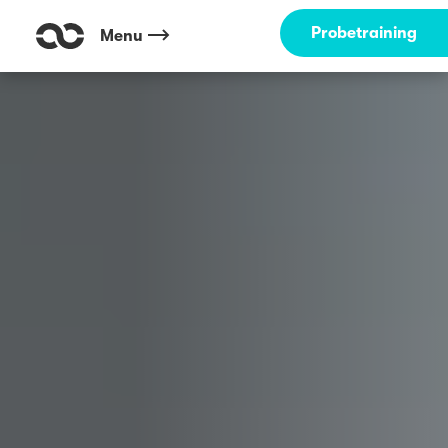
Outdoor Fitness direkt um die Ecke: Otto Dullenkopf Park Karlsruhe ☀
Probetraining
Menu