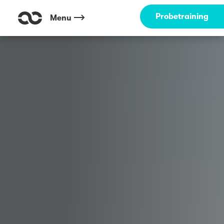
Outdoor Fitness direkt um die Ecke: Waldschlösschen/Betzetreppen Kai
Probetraining
Menu