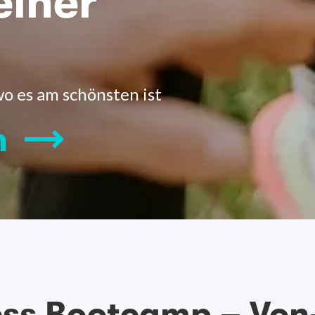
einer
wo es am schönsten ist
n
ess Bootcamp – Von