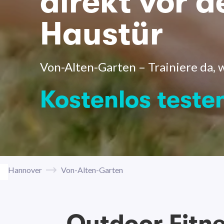
direkt vor d
Haustür
Von-Alten-Garten – Trainiere da, 
Kostenlos teste
Hannover
Von-Alten-Garten
Outdoor Fitn