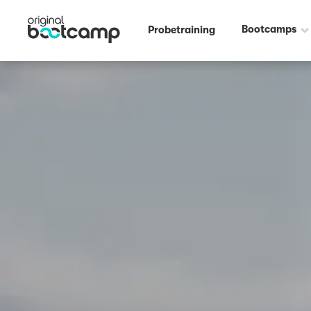
Outdoor Fitness direkt um die Ecke: Von-Alten-Garten Hannover ☀️
Bootcamps
Probetraining