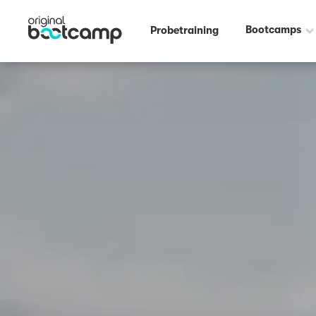
Outdoor Fitness direkt um die Ecke: Volkspark Hamburg ☀️
Bootcamps
Probetraining