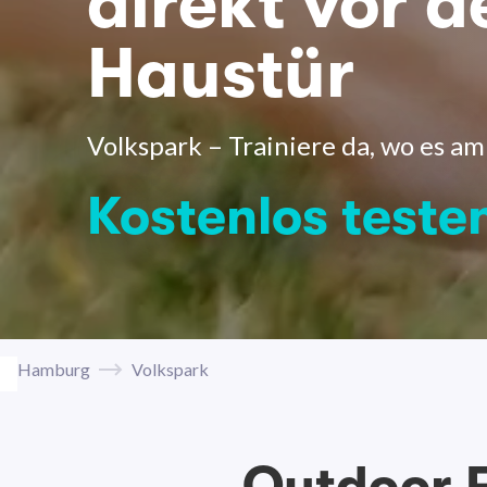
direkt vor d
Haustür
Volkspark – Trainiere da, wo es am
Kostenlos teste
Hamburg
Volkspark
Outdoor F