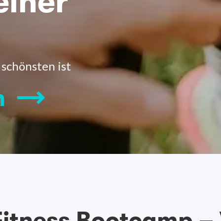
einer
 schönsten ist
n
itness Bootcamp –