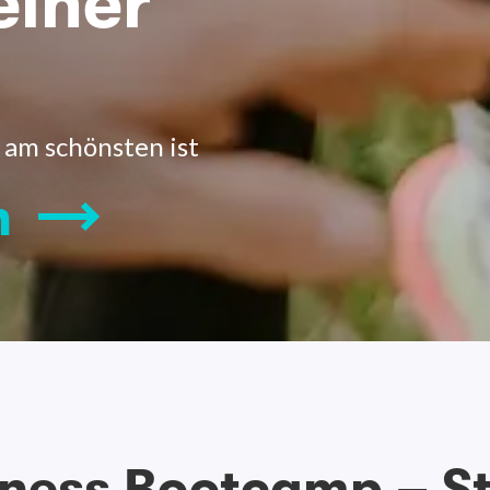
einer
 am schönsten ist
n
tness Bootcamp – S