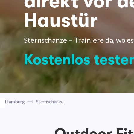
direkt vor d
Haustür
Sternschanze – Trainiere da, wo es
Kostenlos teste
Hamburg
Sternschanze
Outdoor Fi