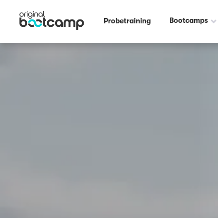
Outdoor Fitness direkt um die Ecke: Sternschanze Hamburg ☀️
Bootcamps
Probetraining