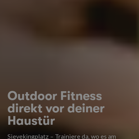
Outdoor Fitness
direkt vor deiner
Haustür
Sievekingplatz – Trainiere da, wo es am