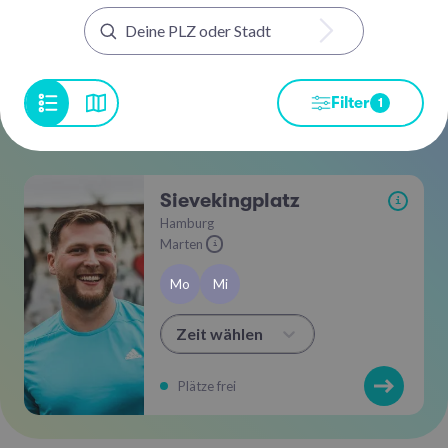
Filter
1
Sievekingplatz
i
Hamburg
Marten
i
Mo
Mi
Zeit wählen
Plätze frei