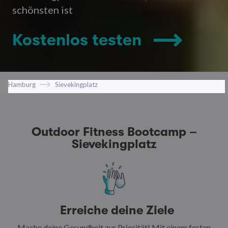
schönsten ist
Kostenlos testen
Hamburg
Sievekingplatz
Outdoor Fitness Bootcamp –
Sievekingplatz
Erreiche deine Ziele
Mache deine Gesundheit zur Priorität! Mit einem festen
N