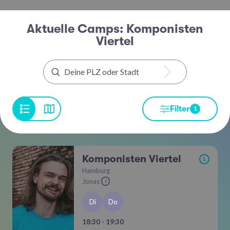
Aktuelle Camps: Komponisten
Viertel
Filter
1
Komponisten Viertel
i
Hamburg
Jonas
i
Di
Do
18:30 - 19:30