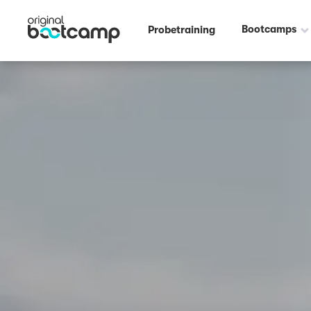
Outdoor Fitness direkt um die Ecke: Eilbekufer Hamburg ☀️
Bootcamps
Probetraining