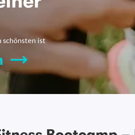
einer
m schönsten ist
n
itness Bootcamp – 