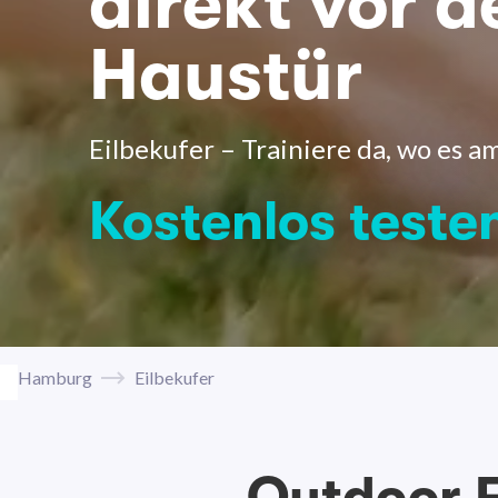
direkt vor d
Haustür
Eilbekufer – Trainiere da, wo es a
Kostenlos teste
Hamburg
Eilbekufer
Outdoor F