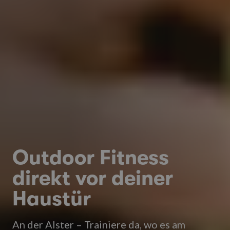
Outdoor Fitness
direkt vor deiner
Haustür
An der Alster – Trainiere da, wo es am