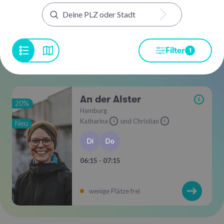
Filter
1
An der Alster
i
20%
Hamburg
Katharina
und Christian
Neu
i
i
Di
Do
06:15 - 07:15
wenige Plätze frei