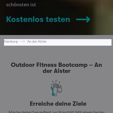
schönsten ist
Kostenlos testen
Hamburg
An der Alster
Outdoor Fitness Bootcamp – An
der Alster
Erreiche deine Ziele
Mache deine Gesundheit zur Priorität! Mit einem festen
N