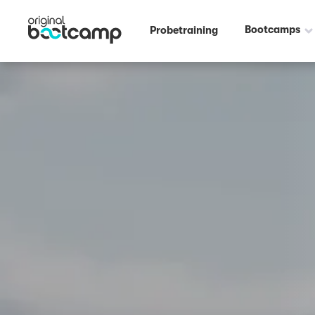
Outdoor Fitness direkt um die Ecke: Ziegelwiese Peißnitzhaus Halle ☀️
Bootcamps
Probetraining