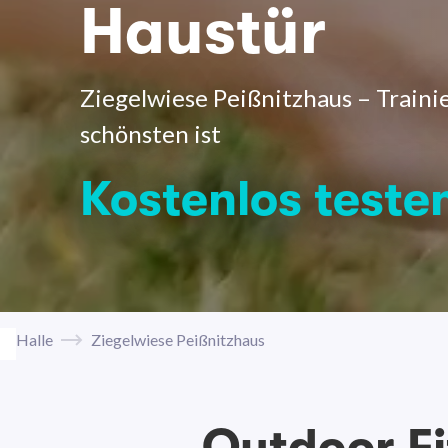
Haustür
Ziegelwiese Peißnitzhaus – Traini
schönsten ist
Kostenlos teste
Halle
Ziegelwiese Peißnitzhaus
Outdoor F