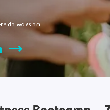
ere da, wo es am
n
itness Bootcamp – Z