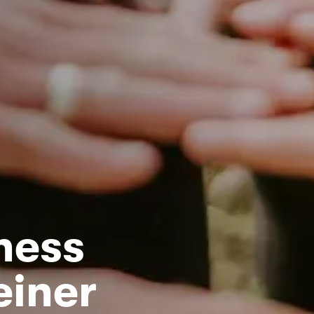
ness
einer