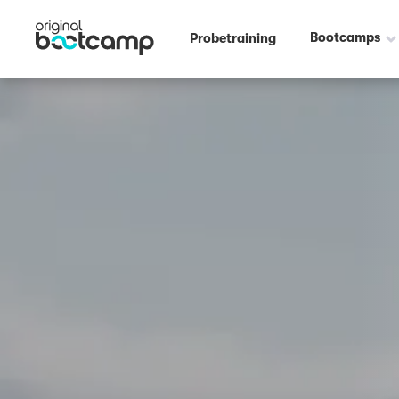
Outdoor Fitness direkt um die Ecke: Langen-Paddelteich Frankfurt ☀️
Bootcamps
Probetraining