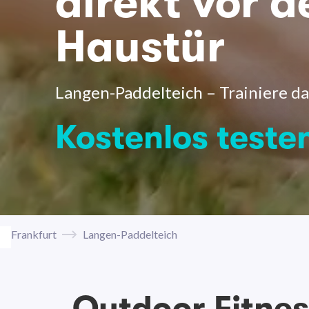
direkt vor d
Haustür
Langen-Paddelteich – Trainiere da
Kostenlos teste
Frankfurt
Langen-Paddelteich
Outdoor Fitne