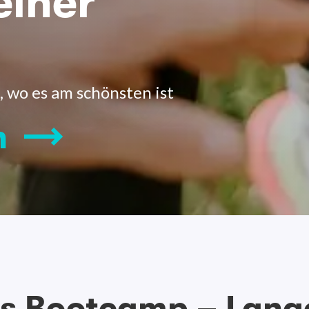
einer
, wo es am schönsten ist
n
ss Bootcamp – Lang