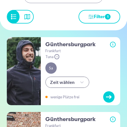
Filter
1
Günthersburgpark
i
Frankfurt
Tuna
i
Sa
Zeit wählen
wenige Plätze frei
Günthersburgpark
i
Frankfurt