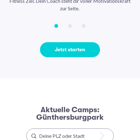
Fitness Ziel. Dein Coach steht dir voller Motivationskraft
Ha
zur Seite.
Jetzt starten
Aktuelle Camps:
Günthersburgpark