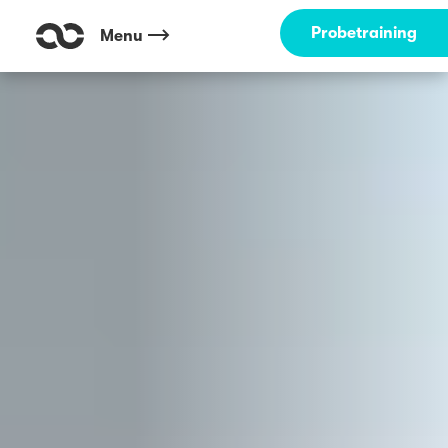
Outdoor Fitness direkt um die Ecke: Günthersburgpark Frankfurt ☀️
Probetraining
Menu