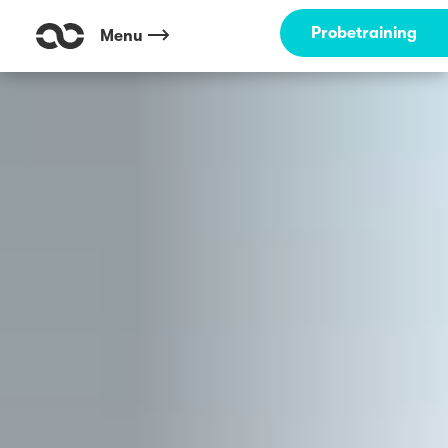
Outdoor Fitness direkt um die Ecke: Betramswiese Frankfurt ☀️
Probetraining
Menu