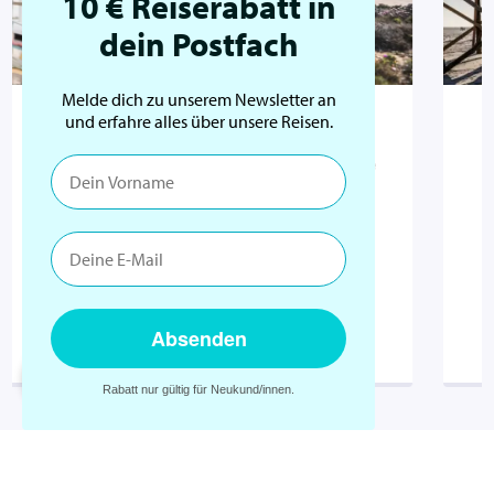
10 € Reiserabatt in
dein Postfach
Melde dich zu unserem Newsletter an
und erfahre alles über unsere Reisen.
Portugal
n
Hügelige Küstenlandschaften, weiße
lt
Sandstrände und atemberaubende
Sonnenuntergänge
Okt
Apr
Absenden
Mehr Infos
×
Rabatt nur gültig für Neukund/innen.
Zu allen Fitnessreisen