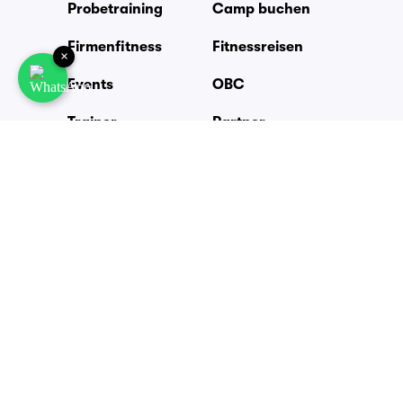
Probetraining
Camp buchen
Firmenfitness
Fitnessreisen
×
Events
OBC
Trainer
Partner
Jobs
Warum Bootcamp
Blog
Preise
Zubehör
FAQ
Outdoor Fitness Städte