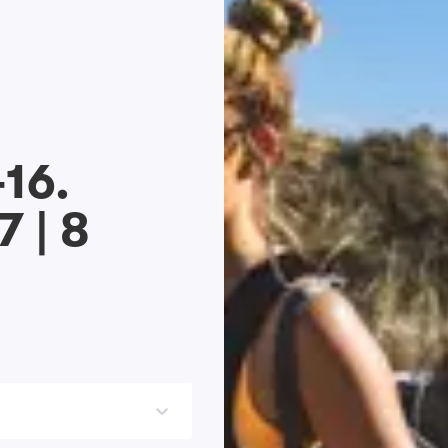
-16.
 | 8
t