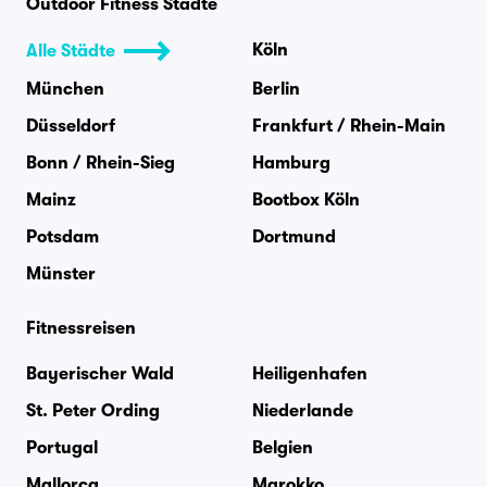
Outdoor Fitness Städte
Köln
Alle Städte
München
Berlin
Düsseldorf
Frankfurt / Rhein-Main
Bonn / Rhein-Sieg
Hamburg
Mainz
Bootbox Köln
Potsdam
Dortmund
Münster
Fitnessreisen
Bayerischer Wald
Heiligenhafen
St. Peter Ording
Niederlande
Portugal
Belgien
Mallorca
Marokko