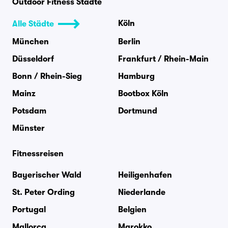
Outdoor Fitness Städte
Köln
Alle Städte
München
Berlin
Düsseldorf
Frankfurt / Rhein-Main
Bonn / Rhein-Sieg
Hamburg
Mainz
Bootbox Köln
Potsdam
Dortmund
Münster
Fitnessreisen
Bayerischer Wald
Heiligenhafen
St. Peter Ording
Niederlande
Portugal
Belgien
Mallorca
Marokko