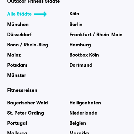
Outdoor Fitness Städte
Köln
Alle Städte
München
Berlin
Düsseldorf
Frankfurt / Rhein-Main
Bonn / Rhein-Sieg
Hamburg
Mainz
Bootbox Köln
Potsdam
Dortmund
Münster
Fitnessreisen
Bayerischer Wald
Heiligenhafen
St. Peter Ording
Niederlande
Portugal
Belgien
Mallorca
Marokko