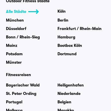
Outdoor Fitness Städte
Köln
Alle Städte
München
Berlin
Düsseldorf
Frankfurt / Rhein-Main
Bonn / Rhein-Sieg
Hamburg
Mainz
Bootbox Köln
Potsdam
Dortmund
Münster
Fitnessreisen
Bayerischer Wald
Heiligenhafen
St. Peter Ording
Niederlande
Portugal
Belgien
Mallorca
Marokko