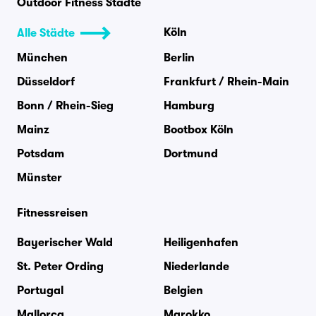
Outdoor Fitness Städte
Köln
Alle Städte
München
Berlin
Düsseldorf
Frankfurt / Rhein-Main
Bonn / Rhein-Sieg
Hamburg
Mainz
Bootbox Köln
Potsdam
Dortmund
Münster
Fitnessreisen
Bayerischer Wald
Heiligenhafen
St. Peter Ording
Niederlande
Portugal
Belgien
Mallorca
Marokko