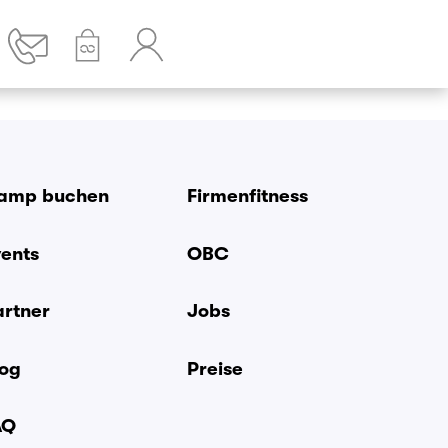
amp buchen
Firmenfitness
vents
OBC
artner
Jobs
log
Preise
AQ