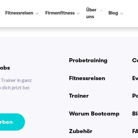
Über
Fitnessreisen
Firmenfitness
Blog
uns
Probetraining
C
Jobs
Fitnessreisen
E
Trainer in ganz
dich jetzt bei
Trainer
P
Warum Bootcamp
B
erben
Zubehör
F