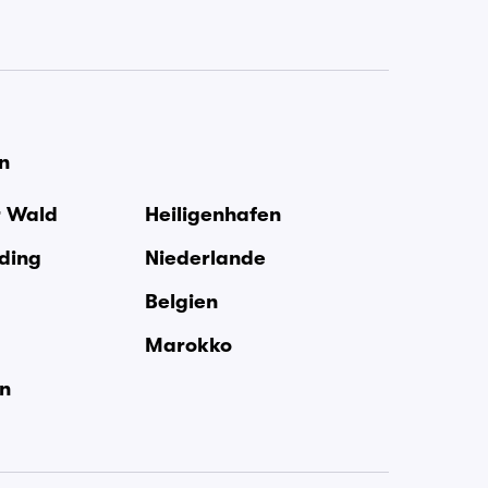
en
r Wald
Heiligenhafen
rding
Niederlande
Belgien
Marokko
en