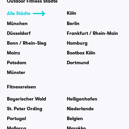
Outdoor Fitness Städte
Köln
Alle Städte
München
Berlin
Düsseldorf
Frankfurt / Rhein-Main
Bonn / Rhein-Sieg
Hamburg
Mainz
Bootbox Köln
Potsdam
Dortmund
Münster
Fitnessreisen
Bayerischer Wald
Heiligenhafen
St. Peter Ording
Niederlande
Portugal
Belgien
Mallorca
Marokko