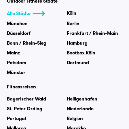
Outdoor Fitness Städte
Köln
Alle Städte
München
Berlin
Düsseldorf
Frankfurt / Rhein-Main
Bonn / Rhein-Sieg
Hamburg
Mainz
Bootbox Köln
Potsdam
Dortmund
Münster
Fitnessreisen
Bayerischer Wald
Heiligenhafen
St. Peter Ording
Niederlande
Portugal
Belgien
Mallorca
Marokko