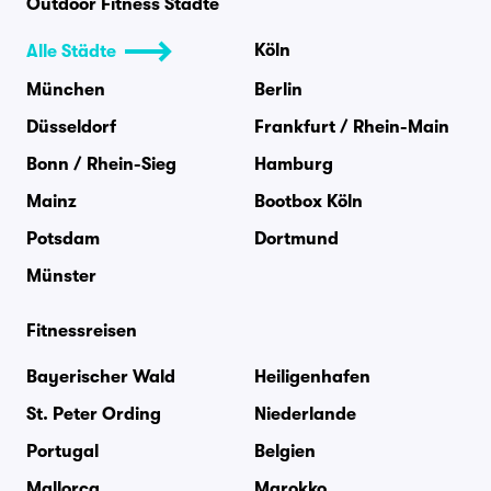
Outdoor Fitness Städte
Köln
Alle Städte
München
Berlin
Düsseldorf
Frankfurt / Rhein-Main
Bonn / Rhein-Sieg
Hamburg
Mainz
Bootbox Köln
Potsdam
Dortmund
Münster
Fitnessreisen
Bayerischer Wald
Heiligenhafen
St. Peter Ording
Niederlande
Portugal
Belgien
Mallorca
Marokko