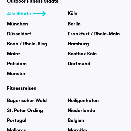
Outdoor Fitness Städte
Köln
Alle Städte
München
Berlin
Düsseldorf
Frankfurt / Rhein-Main
Bonn / Rhein-Sieg
Hamburg
Mainz
Bootbox Köln
Potsdam
Dortmund
Münster
Fitnessreisen
Bayerischer Wald
Heiligenhafen
St. Peter Ording
Niederlande
Portugal
Belgien
Mallorca
Marokko