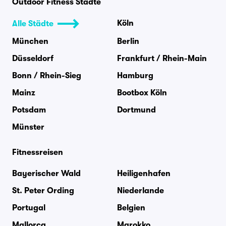
Outdoor Fitness Städte
Köln
Alle Städte
München
Berlin
Düsseldorf
Frankfurt / Rhein-Main
Bonn / Rhein-Sieg
Hamburg
Mainz
Bootbox Köln
Potsdam
Dortmund
Münster
Fitnessreisen
Bayerischer Wald
Heiligenhafen
St. Peter Ording
Niederlande
Portugal
Belgien
Mallorca
Marokko