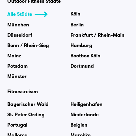
Outdoor Fitness Städte
Köln
Alle Städte
München
Berlin
Düsseldorf
Frankfurt / Rhein-Main
Bonn / Rhein-Sieg
Hamburg
Mainz
Bootbox Köln
Potsdam
Dortmund
Münster
Fitnessreisen
Bayerischer Wald
Heiligenhafen
St. Peter Ording
Niederlande
Portugal
Belgien
Mallorca
Marokko