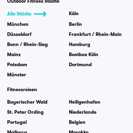
Outdoor Fitness Städte
Köln
Alle Städte
München
Berlin
Düsseldorf
Frankfurt / Rhein-Main
Bonn / Rhein-Sieg
Hamburg
Mainz
Bootbox Köln
Potsdam
Dortmund
Münster
Fitnessreisen
Bayerischer Wald
Heiligenhafen
St. Peter Ording
Niederlande
Portugal
Belgien
Mallorca
Marokko