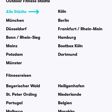
Outdoor Fitness Städte
Köln
Alle Städte
München
Berlin
Düsseldorf
Frankfurt / Rhein-Main
Bonn / Rhein-Sieg
Hamburg
Mainz
Bootbox Köln
Potsdam
Dortmund
Münster
Fitnessreisen
Bayerischer Wald
Heiligenhafen
St. Peter Ording
Niederlande
Portugal
Belgien
Mallorca
Marokko