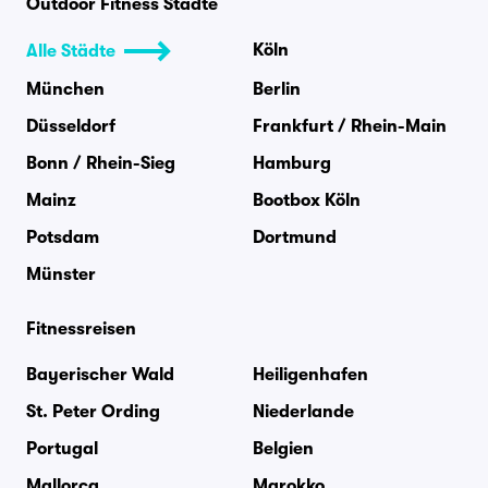
Outdoor Fitness Städte
Köln
Alle Städte
München
Berlin
Düsseldorf
Frankfurt / Rhein-Main
Bonn / Rhein-Sieg
Hamburg
Mainz
Bootbox Köln
Potsdam
Dortmund
Münster
Fitnessreisen
Bayerischer Wald
Heiligenhafen
St. Peter Ording
Niederlande
Portugal
Belgien
Mallorca
Marokko