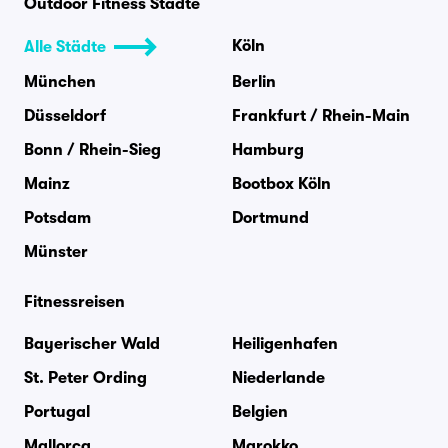
Outdoor Fitness Städte
Köln
Alle Städte
München
Berlin
Düsseldorf
Frankfurt / Rhein-Main
Bonn / Rhein-Sieg
Hamburg
Mainz
Bootbox Köln
Potsdam
Dortmund
Münster
Fitnessreisen
Bayerischer Wald
Heiligenhafen
St. Peter Ording
Niederlande
Portugal
Belgien
Mallorca
Marokko