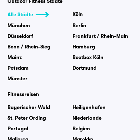
Outdoor Fitness Städte
Köln
Alle Städte
München
Berlin
Düsseldorf
Frankfurt / Rhein-Main
Bonn / Rhein-Sieg
Hamburg
Mainz
Bootbox Köln
Potsdam
Dortmund
Münster
Fitnessreisen
Bayerischer Wald
Heiligenhafen
St. Peter Ording
Niederlande
Portugal
Belgien
Mallorca
Marokko