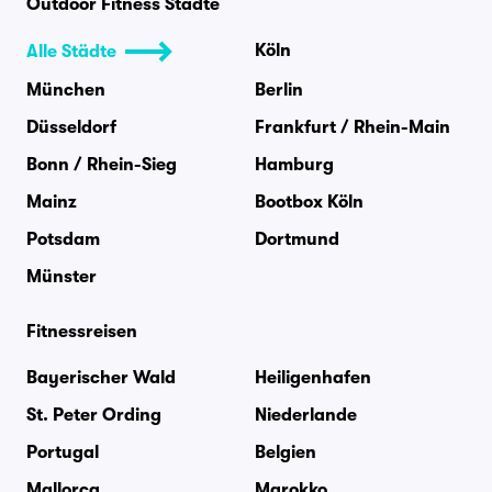
Outdoor Fitness Städte
Köln
Alle Städte
München
Berlin
Düsseldorf
Frankfurt / Rhein-Main
Bonn / Rhein-Sieg
Hamburg
Mainz
Bootbox Köln
Potsdam
Dortmund
Münster
Fitnessreisen
Bayerischer Wald
Heiligenhafen
St. Peter Ording
Niederlande
Portugal
Belgien
Mallorca
Marokko