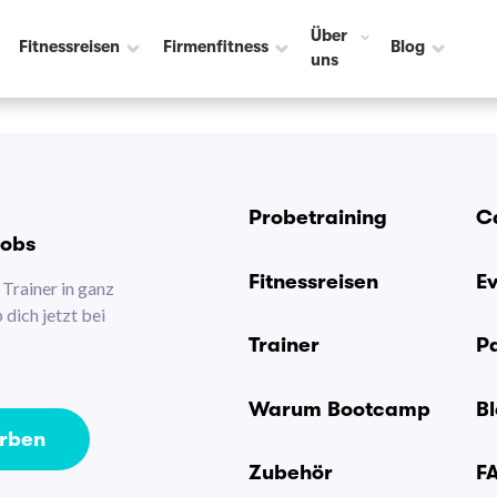
Über
Fitnessreisen
Firmenfitness
Blog
uns
Probetraining
C
Jobs
Fitnessreisen
E
Trainer in ganz
dich jetzt bei
Trainer
P
Warum Bootcamp
B
erben
Zubehör
F