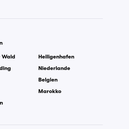
en
r Wald
Heiligenhafen
rding
Niederlande
Belgien
Marokko
en