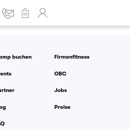
amp buchen
Firmenfitness
vents
OBC
artner
Jobs
log
Preise
AQ