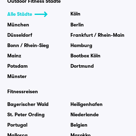
Outdoor Fitness Städte
Köln
Alle Städte
München
Berlin
Düsseldorf
Frankfurt / Rhein-Main
Bonn / Rhein-Sieg
Hamburg
Mainz
Bootbox Köln
Potsdam
Dortmund
Münster
Fitnessreisen
Bayerischer Wald
Heiligenhafen
St. Peter Ording
Niederlande
Portugal
Belgien
Mallorca
Marokko