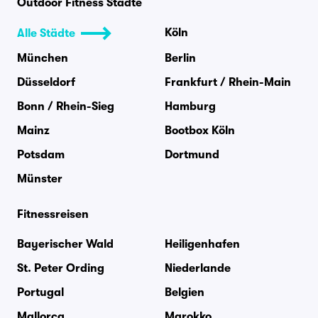
Outdoor Fitness Städte
Köln
Alle Städte
München
Berlin
Düsseldorf
Frankfurt / Rhein-Main
Bonn / Rhein-Sieg
Hamburg
Mainz
Bootbox Köln
Potsdam
Dortmund
Münster
Fitnessreisen
Bayerischer Wald
Heiligenhafen
St. Peter Ording
Niederlande
Portugal
Belgien
Mallorca
Marokko